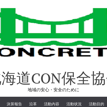
海道CON保全
地域の安心・安全のために
決算報告
沿革
活動内容
活動状況
活動目的