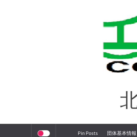
コ
ン
テ
ン
ツ
へ
ス
キ
ッ
プ
北
Pin Posts
団体基本情報