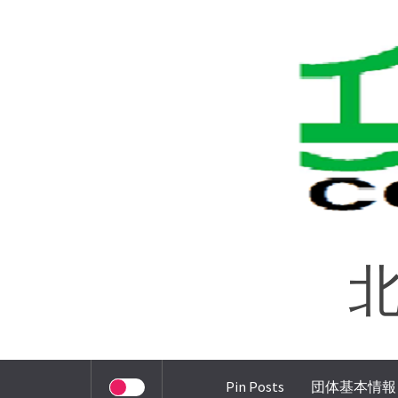
コ
ン
テ
ン
ツ
へ
ス
キ
ッ
プ
北
Pin Posts
団体基本情報