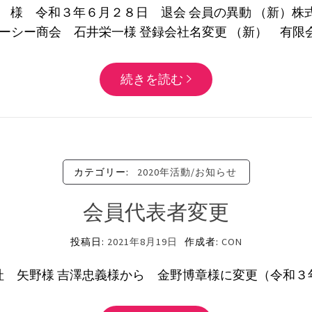
計社 様 令和３年６月２８日 退会 会員の異動 （
ーシー商会 石井栄一様 登録会社名変更 （新） 有限会
続きを読む
カテゴリー:
2020年活動/お知らせ
会員代表者変更
投稿日:
2021年8月19日
作成者:
CON
社 矢野様 吉澤忠義様から 金野博章様に変更（令和３