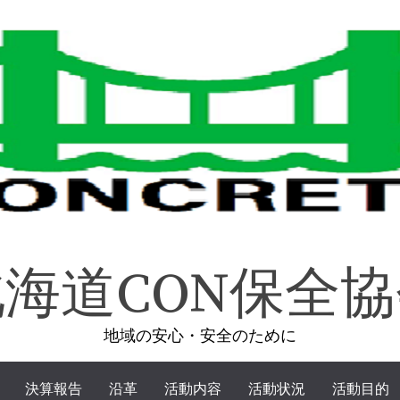
海道CON保全
地域の安心・安全のために
決算報告
沿革
活動内容
活動状況
活動目的