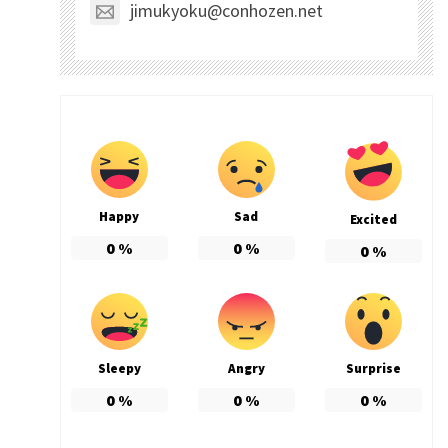
jimukyoku@conhozen.net
Happy
Sad
Excited
0
%
0
%
0
%
Sleepy
Angry
Surprise
0
%
0
%
0
%