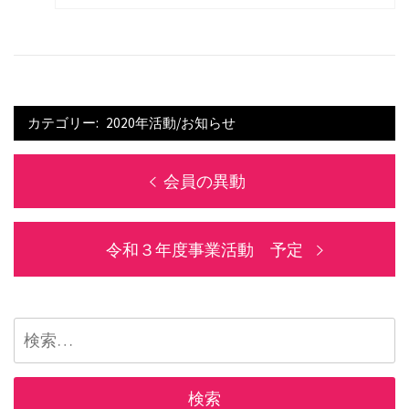
カテゴリー:
2020年活動/お知らせ
投
前
会員の異動
稿
の
ナ
投
次
令和３年度事業活動 予定
ビ
稿:
の
ゲ
投
ー
稿:
検
シ
索:
ョ
ン