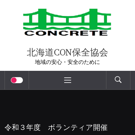
コ
ン
テ
ン
ツ
へ
北海道CON保全協会
ス
地域の安心・安全のために
キ
ッ
メ
プ
イ
ン
メ
ニ
ュ
ー
令和３年度 ボランティア開催